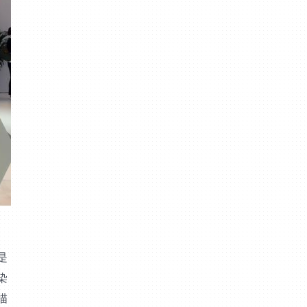
是
染
描