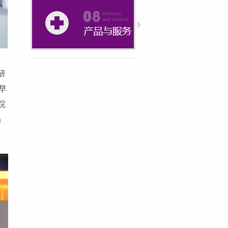
，
研
早
院
当