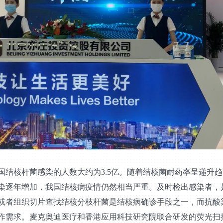
结核杆菌感染的人数大约为3.5亿。随着结核菌耐药率呈递升趋
染逐年增加，我国结核病疫情仍然相当严重。及时检出感染者，
或者组织切片查找结核分枝杆菌是结核病确诊手段之一，而抗酸
作需求。麦克奥迪医疗和香港应用科技研究院联合研发的荧光扫